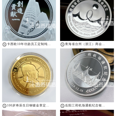
卡西欧10年功勋员工定制纯...
青海省台州（浙江）商会...
100岁寿辰生日铜镀金章定...
岳阳三荷机场通航纪念银...