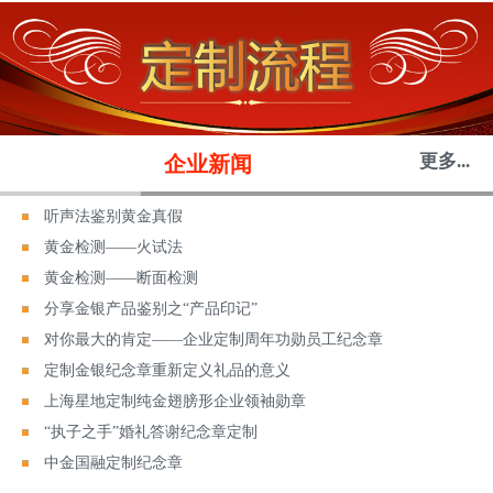
更多...
企业新闻
听声法鉴别黄金真假
黄金检测——火试法
黄金检测——断面检测
分享金银产品鉴别之“产品印记”
对你最大的肯定——企业定制周年功勋员工纪念章
定制金银纪念章重新定义礼品的意义
上海星地定制纯金翅膀形企业领袖勋章
“执子之手”婚礼答谢纪念章定制
中金国融定制纪念章