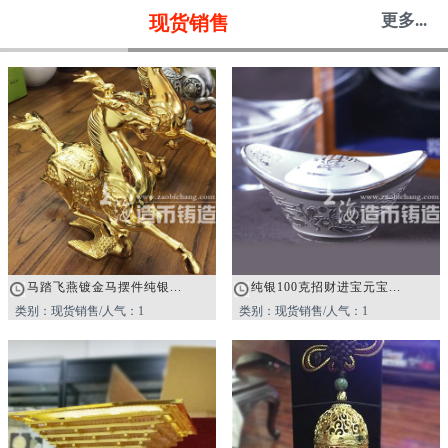
更多...
现货销售
马踏飞燕镀金马摆件纯银...
纯银100克招财进宝元宝...
类别：现货销售/人气：1
类别：现货销售/人气：1