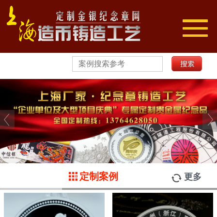
切
换
导
航
定制案例
更多