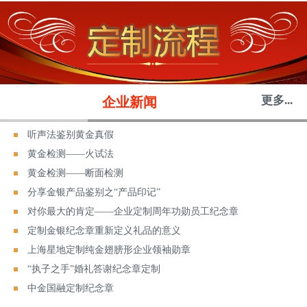
更多...
企业新闻
听声法鉴别黄金真假
黄金检测——火试法
黄金检测——断面检测
分享金银产品鉴别之“产品印记”
对你最大的肯定——企业定制周年功勋员工纪念章
定制金银纪念章重新定义礼品的意义
上海星地定制纯金翅膀形企业领袖勋章
“执子之手”婚礼答谢纪念章定制
中金国融定制纪念章