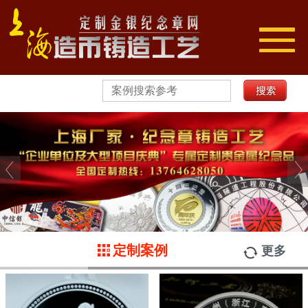
切
换
导
航
定制案例
更多