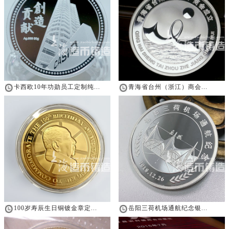
卡西欧10年功勋员工定制纯...
青海省台州（浙江）商会...
100岁寿辰生日铜镀金章定...
岳阳三荷机场通航纪念银...