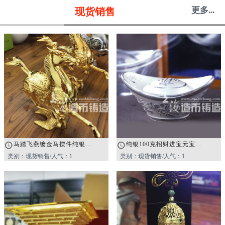
更多...
现货销售
马踏飞燕镀金马摆件纯银...
纯银100克招财进宝元宝...
类别：现货销售/人气：1
类别：现货销售/人气：1