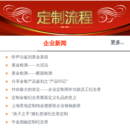
更多...
企业新闻
听声法鉴别黄金真假
黄金检测——火试法
黄金检测——断面检测
分享金银产品鉴别之“产品印记”
对你最大的肯定——企业定制周年功勋员工纪念章
定制金银纪念章重新定义礼品的意义
上海星地定制纯金翅膀形企业领袖勋章
“执子之手”婚礼答谢纪念章定制
中金国融定制纪念章