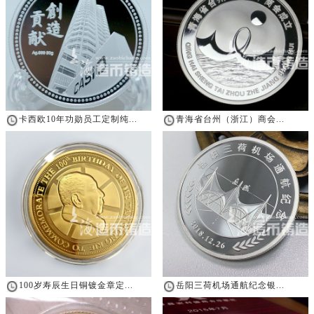
卡西欧10年功勋员工定制纯...
青海省台州（浙江）商会...
100岁寿辰生日铜镀金章定...
岳阳三荷机场通航纪念银...