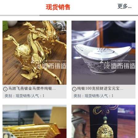
更多...
现货销售
马踏飞燕镀金马摆件纯银...
纯银100克招财进宝元宝...
类别：现货销售/人气：1
类别：现货销售/人气：1