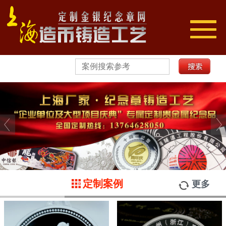
切
换
导
航
定制案例
更多