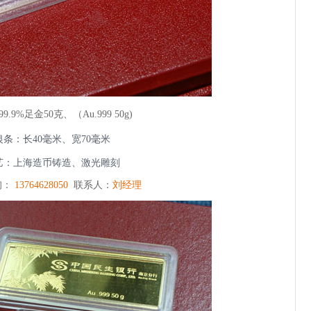
9.9%足金50克、（
Au.999 50g
)
银条：长40毫米、宽70毫米
艺：上海造币铸造、激光雕刻
询：
13764628050
联系人：
刘经理