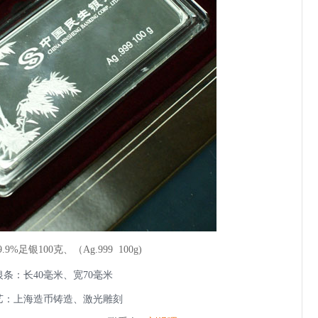
.9%足银100克、（
Ag.999 100g
)
银条：长40毫米、宽70毫米
艺：上海造币铸造、激光雕刻