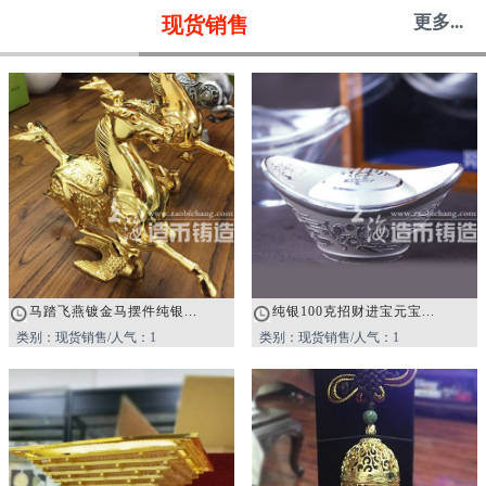
更多...
现货销售
马踏飞燕镀金马摆件纯银...
纯银100克招财进宝元宝...
类别：现货销售/人气：1
类别：现货销售/人气：1