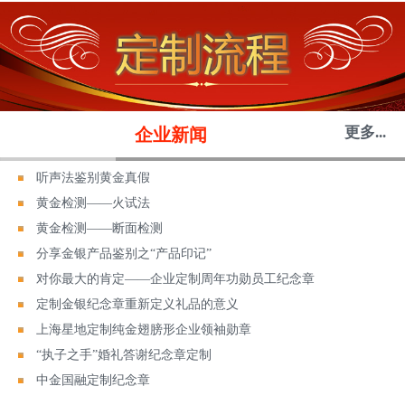
更多...
企业新闻
听声法鉴别黄金真假
黄金检测——火试法
黄金检测——断面检测
分享金银产品鉴别之“产品印记”
对你最大的肯定——企业定制周年功勋员工纪念章
定制金银纪念章重新定义礼品的意义
上海星地定制纯金翅膀形企业领袖勋章
“执子之手”婚礼答谢纪念章定制
中金国融定制纪念章