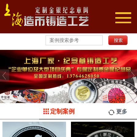
切
换
导
航
定制案例
更多