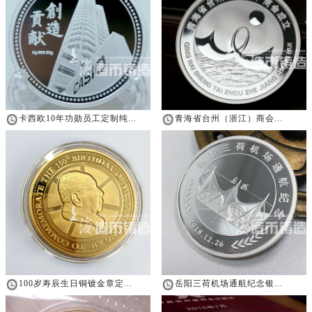
卡西欧10年功勋员工定制纯...
青海省台州（浙江）商会...
100岁寿辰生日铜镀金章定...
岳阳三荷机场通航纪念银...